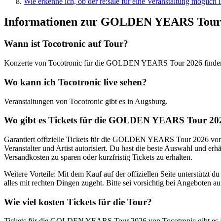
Wie erkenne ich, ob der re:sale für eine Veranstaltung möglich i
Informationen zur GOLDEN YEARS Tour 
Wann ist
Tocotronic
auf Tour?
Konzerte von
Tocotronic
für die
GOLDEN YEARS Tour 2026
finde
Wo kann ich
Tocotronic
live sehen?
Veranstaltungen von
Tocotronic
gibt es in
Augsburg
.
Wo gibt es Tickets für die
GOLDEN YEARS Tour 20
Garantiert offizielle Tickets für die
GOLDEN YEARS Tour 2026
vo
Veranstalter und Artist autorisiert. Du hast die beste Auswahl und er
Versandkosten zu sparen oder kurzfristig Tickets zu erhalten.
Weitere Vorteile: Mit dem Kauf auf der offiziellen Seite unterstützt 
alles mit rechten Dingen zugeht. Bitte sei vorsichtig bei Angeboten auf
Wie viel kosten Tickets für die Tour?
Tickets für die
GOLDEN YEARS Tour 2026
von
Tocotronic
gibt es