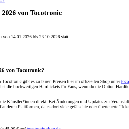
st?
2026 von Tocotronic
n von
14.01.2026
bis
23.10.2026
statt.
26
von
Tocotronic
?
n
Tocotronic
gibt es zu fairen Preisen hier im offiziellen Shop unter
toco
hältst die hochwertigen Hardtickets für Fans, wenn du die Option Hardt
du die Künstler*innen direkt. Bei Änderungen und Updates zur Veranstalt
 anderen Plattformen, da es dort viele gefälschte oder überteuerte Ticke
 ab
45,00 €
auf
tocotronic-shop.de
.